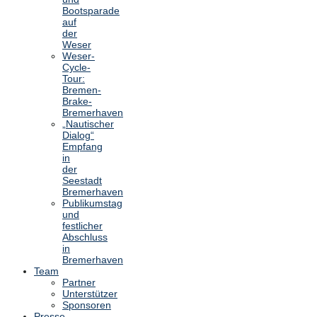
Bootsparade
auf
der
Weser
Weser-
Cycle-
Tour:
Bremen-
Brake-
Bremerhaven
„Nautischer
Dialog“
Empfang
in
der
Seestadt
Bremerhaven
Publikumstag
und
festlicher
Abschluss
in
Bremerhaven
Team
Partner
Unterstützer
Sponsoren
Presse