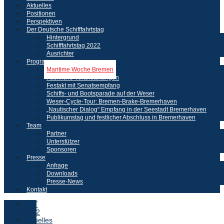
Aktuelles
Positionen
Perspektiven
Der Deutsche Schifffahrtstag
Hintergrund
Schifffahrtstag 2022
Ausrichter
Programm
Maritime Woche Bremen
Fachliche Veranstaltungen
Festakt mit Senatsempfang
Schiffs- und Bootsparade auf der Weser
Weser-Cycle-Tour: Bremen-Brake-Bremerhaven
„Nautischer Dialog“ Empfang in der Seestadt Bremerhaven
Publikumstag und festlicher Abschluss in Bremerhaven
Team
Partner
Unterstützer
Sponsoren
Presse
Anfrage
Downloads
Presse-News
Kontakt
DST
2022
Aktuelles