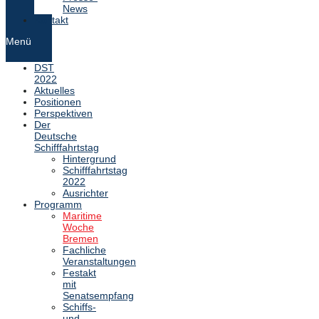
News
Kontakt
Menü
DST
2022
Aktuelles
Positionen
Perspektiven
Der
Deutsche
Schifffahrtstag
Hintergrund
Schifffahrtstag
2022
Ausrichter
Programm
Maritime
Woche
Bremen
Fachliche
Veranstaltungen
Festakt
mit
Senatsempfang
Schiffs-
und