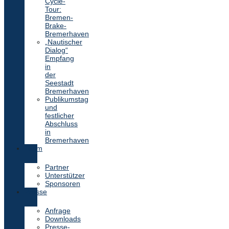
Cycle-
Tour:
Bremen-
Brake-
Bremerhaven
„Nautischer
Dialog“
Empfang
in
der
Seestadt
Bremerhaven
Publikumstag
und
festlicher
Abschluss
in
Bremerhaven
Team
Partner
Unterstützer
Sponsoren
Presse
Anfrage
Downloads
Presse-