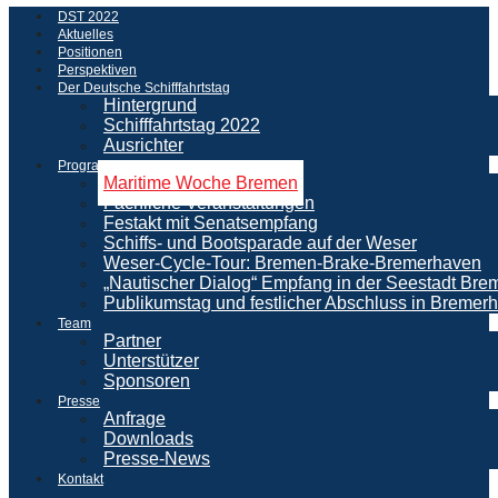
DST 2022
Aktuelles
Positionen
Perspektiven
Der Deutsche Schifffahrtstag
Hintergrund
Schifffahrtstag 2022
Ausrichter
Programm
Maritime Woche Bremen
Fachliche Veranstaltungen
Festakt mit Senatsempfang
Schiffs- und Bootsparade auf der Weser
Weser-Cycle-Tour: Bremen-Brake-Bremerhaven
„Nautischer Dialog“ Empfang in der Seestadt Br
Publikumstag und festlicher Abschluss in Bremer
Team
Partner
Unterstützer
Sponsoren
Presse
Anfrage
Downloads
Presse-News
Kontakt