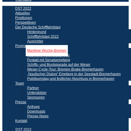
DST 2022
Aktuelles
Positionen
Perspektiven
Der Deutsche Schifffahrtstag
Hintergrund
Schifffahrtstag 2022
Ausrichter
Programm
Maritime Woche Bremen
Fachliche Veranstaltungen
Festakt mit Senatsempfang
Schiffs- und Bootsparade auf der Weser
Weser-Cycle-Tour: Bremen-Brake-Bremerhaven
„Nautischer Dialog“ Empfang in der Seestadt Bremerhaven
Publikumstag und festlicher Abschluss in Bremerhaven
Team
Partner
Unterstützer
Sponsoren
Presse
Anfrage
Downloads
Presse-News
Kontakt
DST 2022