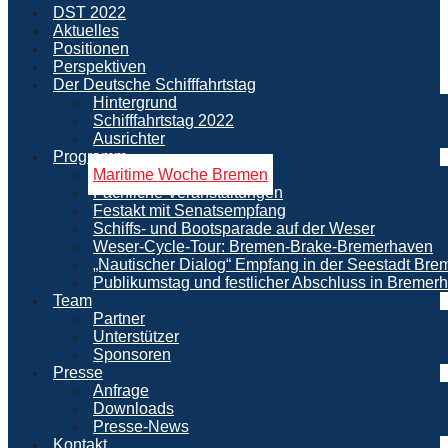
DST 2022
Aktuelles
Positionen
Perspektiven
Der Deutsche Schifffahrtstag
Hintergrund
Schifffahrtstag 2022
Ausrichter
Programm
Maritime Woche Bremen
Fachliche Veranstaltungen
Festakt mit Senatsempfang
Schiffs- und Bootsparade auf der Weser
Weser-Cycle-Tour: Bremen-Brake-Bremerhaven
„Nautischer Dialog“ Empfang in der Seestadt Br
Publikumstag und festlicher Abschluss in Bremer
Team
Partner
Unterstützer
Sponsoren
Presse
Anfrage
Downloads
Presse-News
Kontakt