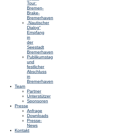
Tour:
Bremen-
Brake-
Bremerhaven
„Nautischer
Dialog“
Empfang
in
der
Seestadt
Bremerhaven
Publikumstag
und
festlicher
Abschluss
in
Bremerhaven
Team
Partner
Unterstützer
Sponsoren
Presse
Anfrage
Downloads
Presse-
News
Kontakt