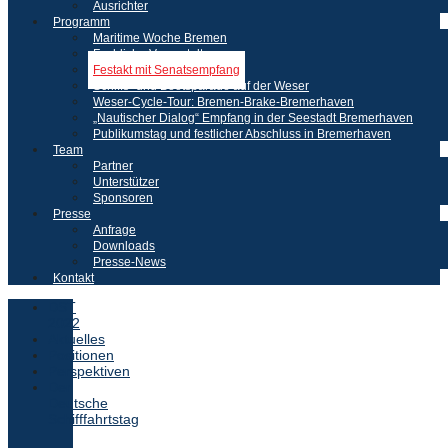
Ausrichter
Programm
Maritime Woche Bremen
Fachliche Veranstaltungen
Festakt mit Senatsempfang
Schiffs- und Bootsparade auf der Weser
Weser-Cycle-Tour: Bremen-Brake-Bremerhaven
„Nautischer Dialog“ Empfang in der Seestadt Bremerhaven
Publikumstag und festlicher Abschluss in Bremerhaven
Team
Partner
Unterstützer
Sponsoren
Presse
Anfrage
Downloads
Presse-News
Kontakt
DST
2022
Aktuelles
Positionen
Perspektiven
Der
Deutsche
Schifffahrtstag