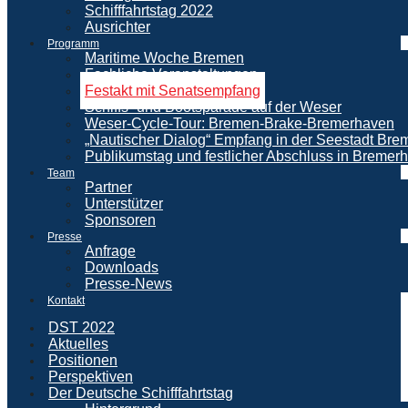
Schifffahrtstag 2022
Ausrichter
Programm
Maritime Woche Bremen
Fachliche Veranstaltungen
Festakt mit Senatsempfang
Schiffs- und Bootsparade auf der Weser
Weser-Cycle-Tour: Bremen-Brake-Bremerhaven
„Nautischer Dialog“ Empfang in der Seestadt Br
Publikumstag und festlicher Abschluss in Bremer
Team
Partner
Unterstützer
Sponsoren
Presse
Anfrage
Downloads
Presse-News
Kontakt
DST 2022
Aktuelles
Positionen
Perspektiven
Der Deutsche Schifffahrtstag