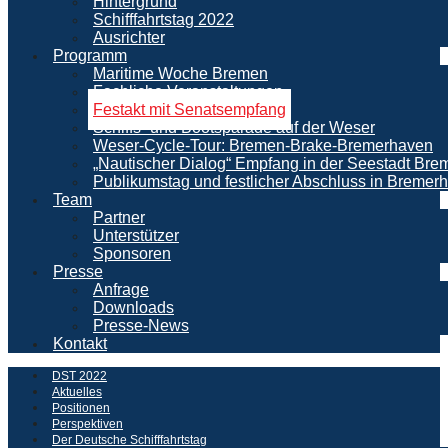
Hintergrund
Schifffahrtstag 2022
Ausrichter
Programm
Maritime Woche Bremen
Fachliche Veranstaltungen
Festakt mit Senatsempfang
Schiffs- und Bootsparade auf der Weser
Weser-Cycle-Tour: Bremen-Brake-Bremerhaven
„Nautischer Dialog“ Empfang in der Seestadt Br
Publikumstag und festlicher Abschluss in Bremer
Team
Partner
Unterstützer
Sponsoren
Presse
Anfrage
Downloads
Presse-News
Kontakt
DST 2022
Aktuelles
Positionen
Perspektiven
Der Deutsche Schifffahrtstag