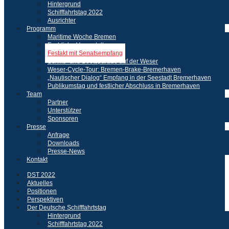
Hintergrund
Schifffahrtstag 2022
Ausrichter
Programm
Maritime Woche Bremen
Fachliche Veranstaltungen
Festakt mit Senatsempfang
Schiffs- und Bootsparade auf der Weser
Weser-Cycle-Tour: Bremen-Brake-Bremerhaven
„Nautischer Dialog“ Empfang in der Seestadt Bremerhaven
Publikumstag und festlicher Abschluss in Bremerhaven
Team
Partner
Unterstützer
Sponsoren
Presse
Anfrage
Downloads
Presse-News
Kontakt
DST 2022
Aktuelles
Positionen
Perspektiven
Der Deutsche Schifffahrtstag
Hintergrund
Schifffahrtstag 2022