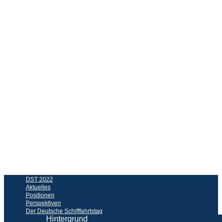
DST 2022
Aktuelles
Positionen
Perspektiven
Der Deutsche Schifffahrtstag
Hintergrund