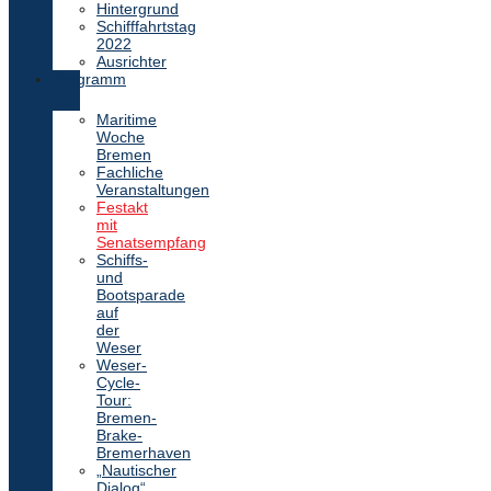
Hintergrund
Schifffahrtstag
2022
Ausrichter
Programm
Maritime
Woche
Bremen
Fachliche
Veranstaltungen
Festakt
mit
Senatsempfang
Schiffs-
und
Bootsparade
auf
der
Weser
Weser-
Cycle-
Tour:
Bremen-
Brake-
Bremerhaven
„Nautischer
Dialog“