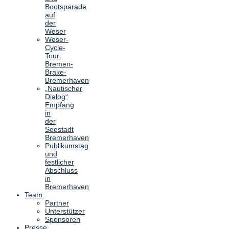
Bootsparade
auf
der
Weser
Weser-
Cycle-
Tour:
Bremen-
Brake-
Bremerhaven
„Nautischer
Dialog“
Empfang
in
der
Seestadt
Bremerhaven
Publikumstag
und
festlicher
Abschluss
in
Bremerhaven
Team
Partner
Unterstützer
Sponsoren
Presse