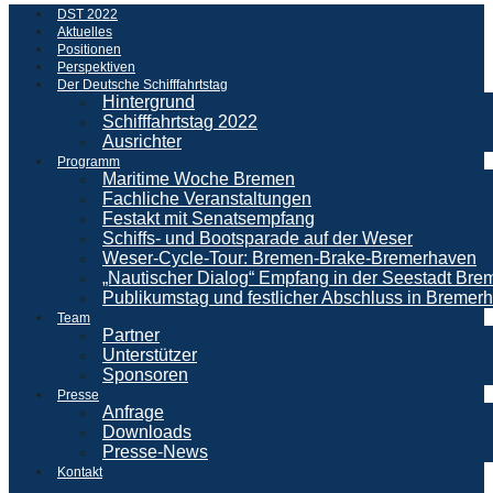
DST 2022
Aktuelles
Positionen
Perspektiven
Der Deutsche Schifffahrtstag
Hintergrund
Schifffahrtstag 2022
Ausrichter
Programm
Maritime Woche Bremen
Fachliche Veranstaltungen
Festakt mit Senatsempfang
Schiffs- und Bootsparade auf der Weser
Weser-Cycle-Tour: Bremen-Brake-Bremerhaven
„Nautischer Dialog“ Empfang in der Seestadt Br
Publikumstag und festlicher Abschluss in Bremer
Team
Partner
Unterstützer
Sponsoren
Presse
Anfrage
Downloads
Presse-News
Kontakt