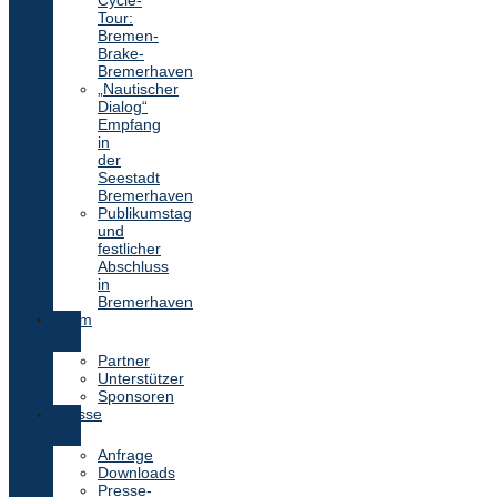
Cycle-
Tour:
Bremen-
Brake-
Bremerhaven
„Nautischer
Dialog“
Empfang
in
der
Seestadt
Bremerhaven
Publikumstag
und
festlicher
Abschluss
in
Bremerhaven
Team
Partner
Unterstützer
Sponsoren
Presse
Anfrage
Downloads
Presse-