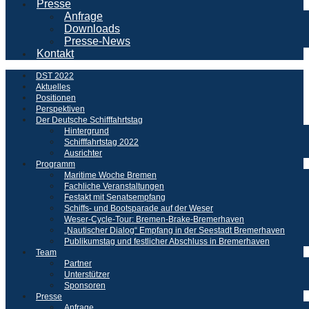
Presse
Anfrage
Downloads
Presse-News
Kontakt
DST 2022
Aktuelles
Positionen
Perspektiven
Der Deutsche Schifffahrtstag
Hintergrund
Schifffahrtstag 2022
Ausrichter
Programm
Maritime Woche Bremen
Fachliche Veranstaltungen
Festakt mit Senatsempfang
Schiffs- und Bootsparade auf der Weser
Weser-Cycle-Tour: Bremen-Brake-Bremerhaven
„Nautischer Dialog“ Empfang in der Seestadt Bremerhaven
Publikumstag und festlicher Abschluss in Bremerhaven
Team
Partner
Unterstützer
Sponsoren
Presse
Anfrage