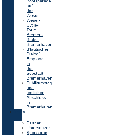
Bootsparade
auf
der
Weser
Weser-
Cycle-
Tour:
Bremen-
Brake-
Bremerhaven
„Nautischer
Dialog“
Empfang
in
der
Seestadt
Bremerhaven
Publikumstag
und
festlicher
Abschluss
in
Bremerhaven
Team
Partner
Unterstützer
Sponsoren