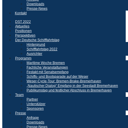
Downloads
Presse-News
Kontakt
DST 2022
Aktuelles
Positionen
Perspektiven
Der Deutsche Schifffahrtstag
Hintergrund
Schifffahrtstag 2022
Ausrichter
Programm
Maritime Woche Bremen
Fachliche Veranstaltungen
Festakt mit Senatsempfang
Schiffs- und Bootsparade auf der Weser
Weser-Cycle-Tour: Bremen-Brake-Bremerhaven
„Nautischer Dialog“ Empfang in der Seestadt Bremerhaven
Publikumstag und festlicher Abschluss in Bremerhaven
Team
Partner
Unterstützer
Sponsoren
Presse
Anfrage
Downloads
Presse-News