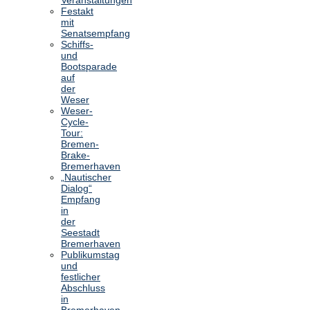
Festakt
mit
Senatsempfang
Schiffs-
und
Bootsparade
auf
der
Weser
Weser-
Cycle-
Tour:
Bremen-
Brake-
Bremerhaven
„Nautischer
Dialog“
Empfang
in
der
Seestadt
Bremerhaven
Publikumstag
und
festlicher
Abschluss
in
Bremerhaven