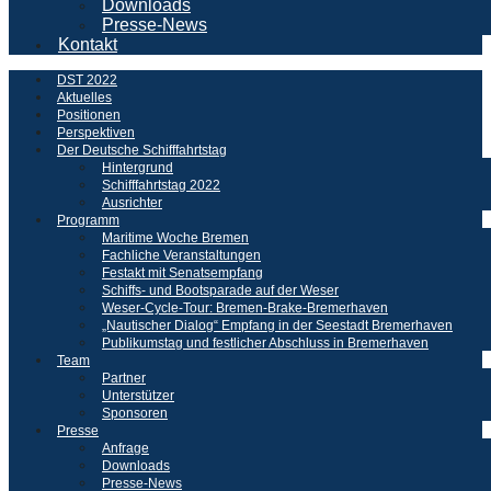
Downloads
Presse-News
Kontakt
DST 2022
Aktuelles
Positionen
Perspektiven
Der Deutsche Schifffahrtstag
Hintergrund
Schifffahrtstag 2022
Ausrichter
Programm
Maritime Woche Bremen
Fachliche Veranstaltungen
Festakt mit Senatsempfang
Schiffs- und Bootsparade auf der Weser
Weser-Cycle-Tour: Bremen-Brake-Bremerhaven
„Nautischer Dialog“ Empfang in der Seestadt Bremerhaven
Publikumstag und festlicher Abschluss in Bremerhaven
Team
Partner
Unterstützer
Sponsoren
Presse
Anfrage
Downloads
Presse-News