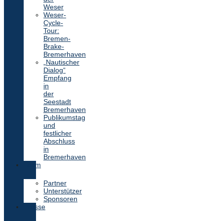
Weser
Weser-
Cycle-
Tour:
Bremen-
Brake-
Bremerhaven
„Nautischer
Dialog“
Empfang
in
der
Seestadt
Bremerhaven
Publikumstag
und
festlicher
Abschluss
in
Bremerhaven
Team
Partner
Unterstützer
Sponsoren
Presse