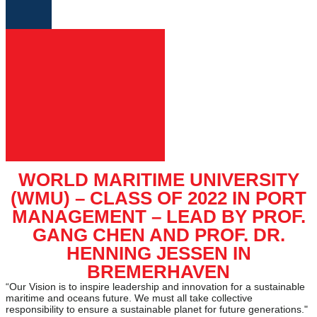
WORLD MARITIME UNIVERSITY
(WMU) – CLASS OF 2022 IN PORT
MANAGEMENT – LEAD BY PROF.
GANG CHEN AND PROF. DR.
HENNING JESSEN IN
BREMERHAVEN
“Our Vision is to inspire leadership and innovation for a sustainable
maritime and oceans future. We must all take collective
responsibility to ensure a sustainable planet for future generations."