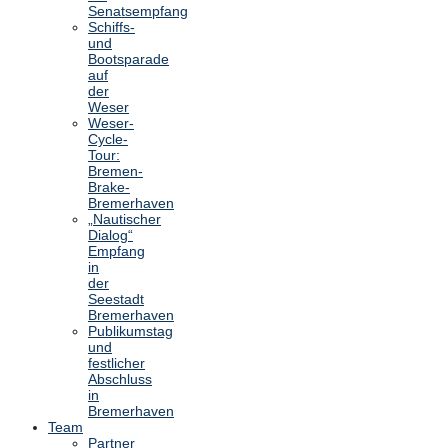
Senatsempfang
Schiffs-
und
Bootsparade
auf
der
Weser
Weser-
Cycle-
Tour:
Bremen-
Brake-
Bremerhaven
„Nautischer
Dialog“
Empfang
in
der
Seestadt
Bremerhaven
Publikumstag
und
festlicher
Abschluss
in
Bremerhaven
Team
Partner