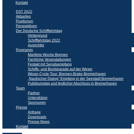
Kontakt
DST 2022
Aktuelles
Positionen
Perspektiven
Der Deutsche Schifffahrtstag
Hintergrund
Schifffahrtstag 2022
Ausrichter
Programm
Maritime Woche Bremen
Fachliche Veranstaltungen
Festakt mit Senatsempfang
Schiffs- und Bootsparade auf der Weser
Weser-Cycle-Tour: Bremen-Brake-Bremerhaven
„Nautischer Dialog“ Empfang in der Seestadt Bremerhaven
Publikumstag und festlicher Abschluss in Bremerhaven
Team
Partner
Unterstützer
Sponsoren
Presse
Anfrage
Downloads
Presse-News
Kontakt