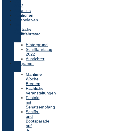
DST
2022
Aktuelles
Positionen
Perspektiven
Der
Deutsche
Schifffahrtstag
Hintergrund
Schifffahrtstag
2022
Ausrichter
Programm
Maritime
Woche
Bremen
Fachliche
Veranstaltungen
Festakt
mit
Senatsempfang
Schiffs-
und
Bootsparade
auf
der