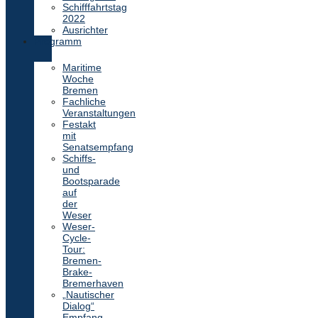
Schifffahrtstag
2022
Ausrichter
Programm
Maritime
Woche
Bremen
Fachliche
Veranstaltungen
Festakt
mit
Senatsempfang
Schiffs-
und
Bootsparade
auf
der
Weser
Weser-
Cycle-
Tour:
Bremen-
Brake-
Bremerhaven
„Nautischer
Dialog“
Empfang