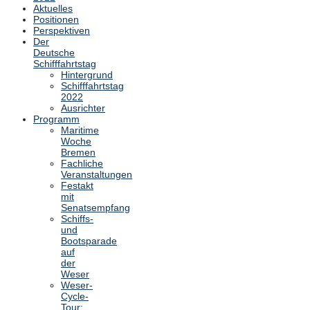
Aktuelles
Positionen
Perspektiven
Der
Deutsche
Schifffahrtstag
Hintergrund
Schifffahrtstag
2022
Ausrichter
Programm
Maritime
Woche
Bremen
Fachliche
Veranstaltungen
Festakt
mit
Senatsempfang
Schiffs-
und
Bootsparade
auf
der
Weser
Weser-
Cycle-
Tour: