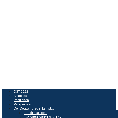
DST 2022
Aktuelles
Positionen
Perspektiven
Der Deutsche Schifffahrtstag
Hintergrund
Schifffahrtstag 2022