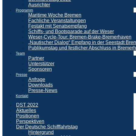
Ausrichter
Programm
Maritime Woche Bremen
Fachliche Veranstaltungen
Festakt mit Senatsempfang
Schiffs- und Bootsparade auf der Weser
Weser-Cycle-Tour: Bremen-Brake-Bremerhaven
„Nautischer Dialog“ Empfang in der Seestadt Br
Publikumstag und festlicher Abschluss in Bremer
Team
Partner
Unterstützer
Sponsoren
Presse
Anfrage
Downloads
Presse-News
Kontakt
DST 2022
Aktuelles
Positionen
Perspektiven
Der Deutsche Schifffahrtstag
Hintergrund