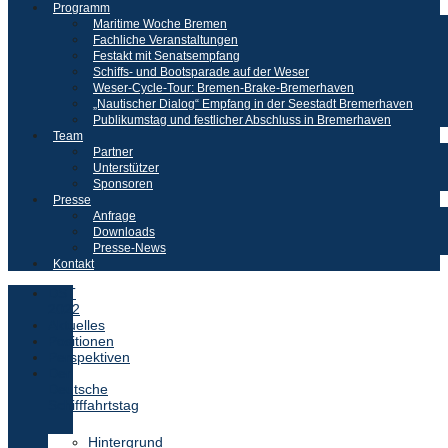
Programm
Maritime Woche Bremen
Fachliche Veranstaltungen
Festakt mit Senatsempfang
Schiffs- und Bootsparade auf der Weser
Weser-Cycle-Tour: Bremen-Brake-Bremerhaven
„Nautischer Dialog“ Empfang in der Seestadt Bremerhaven
Publikumstag und festlicher Abschluss in Bremerhaven
Team
Partner
Unterstützer
Sponsoren
Presse
Anfrage
Downloads
Presse-News
Kontakt
DST
2022
Aktuelles
Positionen
Perspektiven
Der
Deutsche
Schifffahrtstag
Hintergrund