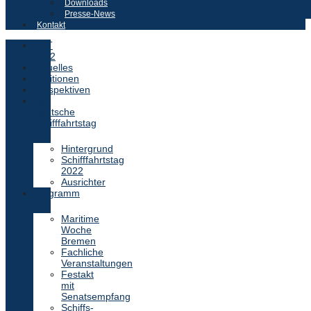
Downloads
Presse-News
Kontakt
DST
2022
Aktuelles
Positionen
Perspektiven
Der
Deutsche
Schifffahrtstag
Hintergrund
Schifffahrtstag
2022
Ausrichter
Programm
Maritime
Woche
Bremen
Fachliche
Veranstaltungen
Festakt
mit
Senatsempfang
Schiffs-