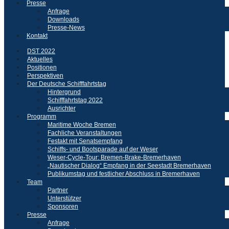
Presse
Anfrage
Downloads
Presse-News
Kontakt
DST 2022
Aktuelles
Positionen
Perspektiven
Der Deutsche Schifffahrtstag
Hintergrund
Schifffahrtstag 2022
Ausrichter
Programm
Maritime Woche Bremen
Fachliche Veranstaltungen
Festakt mit Senatsempfang
Schiffs- und Bootsparade auf der Weser
Weser-Cycle-Tour: Bremen-Brake-Bremerhaven
„Nautischer Dialog“ Empfang in der Seestadt Bremerhaven
Publikumstag und festlicher Abschluss in Bremerhaven
Team
Partner
Unterstützer
Sponsoren
Presse
Anfrage