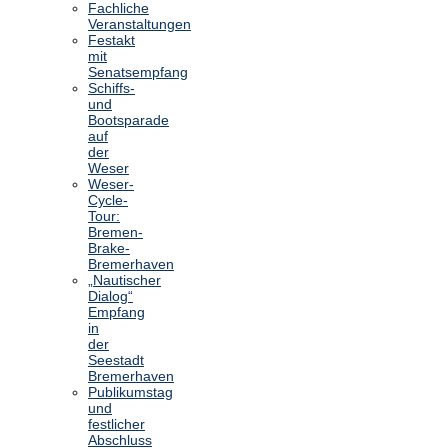
Fachliche
Veranstaltungen
Festakt
mit
Senatsempfang
Schiffs-
und
Bootsparade
auf
der
Weser
Weser-
Cycle-
Tour:
Bremen-
Brake-
Bremerhaven
„Nautischer
Dialog“
Empfang
in
der
Seestadt
Bremerhaven
Publikumstag
und
festlicher
Abschluss