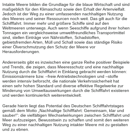
Intakte Meere bilden die Grundlage für die blaue Wirtschaft und sind
maßgeblich für den Klimaschutz sowie den Erhalt der Artenvielfalt.
Jedoch ist der Weg zu einer umfassenden nachhaltigen Nutzung
des Meeres und seiner Ressourcen noch weit. Das gilt auch für die
Schifffahrt. Immer mehr und größere Schiffe sind auf den
Weltmeeren unterwegs. Auch wenn Seeschiffe aufgrund ihrer hohen
Tonnagen ein vergleichsweise umweltfreundliches Transportmittel
sind, stellen Einträge von Nährstoffen, Schadstoffen,
gebietsfremden Arten, Müll und Schall sowie das ständige Risiko
einer Ölverschmutzung den Schutz der Meere vor
Herausforderungen.
Andererseits gibt es inzwischen eine ganze Reihe positiver Beispiele
und Trends, die zeigen, dass Meeresschutz und eine nachhaltige
Nutzung durch die Schifffahrt in Einklang gebracht werden können:
Emissionsärmere bzw. –freie Antriebstechnologien und –stoffe
werden intensiv beforscht, die nationale Verkehrssicherheit hat
einen sehr hohen Standard und diverse effektive Regelwerke zur
Minderung von Umweltauswirkungen durch die Schifffahrt existieren
und werden kontinuierlich weiterentwickelt.
Gerade hierin liegt das Potential des Deutschen Schifffahrtstages
gemäß dem Motto „Nachhaltige Schifffahrt: Gemeinsam, klar und
sauber!“: die vielfältigen Wechselwirkungen zwischen Schifffahrt und
Meer aufzuzeigen, Bewusstsein zu schaffen und somit den weiteren
Weg zu einer nachhaltigen Nutzung intakter Meere mit zu gestalten
und zu ebnen.