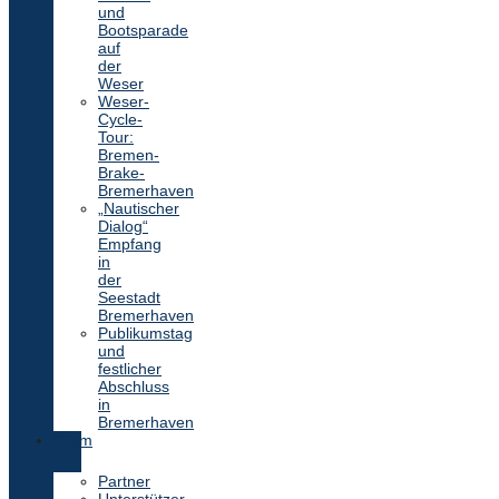
und
Bootsparade
auf
der
Weser
Weser-
Cycle-
Tour:
Bremen-
Brake-
Bremerhaven
„Nautischer
Dialog“
Empfang
in
der
Seestadt
Bremerhaven
Publikumstag
und
festlicher
Abschluss
in
Bremerhaven
Team
Partner