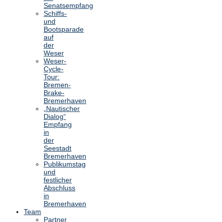
Senatsempfang
Schiffs-
und
Bootsparade
auf
der
Weser
Weser-
Cycle-
Tour:
Bremen-
Brake-
Bremerhaven
„Nautischer
Dialog“
Empfang
in
der
Seestadt
Bremerhaven
Publikumstag
und
festlicher
Abschluss
in
Bremerhaven
Team
Partner