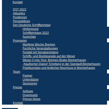
Kontakt
DST 2022
Aktuelles
Positionen
Perspektiven
Der Deutsche Schifffahrtstag
Hintergrund
Schifffahrtstag 2022
Ausrichter
Programm
Maritime Woche Bremen
Fachliche Veranstaltungen
Festakt mit Senatsempfang
Schiffs- und Bootsparade auf der Weser
Weser-Cycle-Tour: Bremen-Brake-Bremerhaven
„Nautischer Dialog“ Empfang in der Seestadt Bremerhaven
Publikumstag und festlicher Abschluss in Bremerhaven
Team
Partner
Unterstützer
Sponsoren
Presse
Anfrage
Downloads
Presse-News
Kontakt