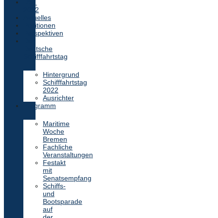
DST
2022
Aktuelles
Positionen
Perspektiven
Der
Deutsche
Schifffahrtstag
Hintergrund
Schifffahrtstag
2022
Ausrichter
Programm
Maritime
Woche
Bremen
Fachliche
Veranstaltungen
Festakt
mit
Senatsempfang
Schiffs-
und
Bootsparade
auf
der