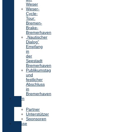
Weser
Weser-
Cycle-
Tour:
Bremen-
Brake-
Bremerhaven
„Nautischer
Dialog“
Empfang
in
der
Seestadt
Bremerhaven
Publikumstag
und
festlicher
Abschluss
in
Bremerhaven
Team
Partner
Unterstützer
Sponsoren
Presse