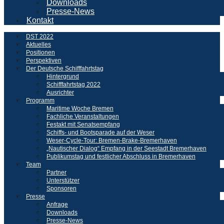
Downloads
Presse-News
Kontakt
DST 2022
Aktuelles
Positionen
Perspektiven
Der Deutsche Schifffahrtstag
Hintergrund
Schifffahrtstag 2022
Ausrichter
Programm
Maritime Woche Bremen
Fachliche Veranstaltungen
Festakt mit Senatsempfang
Schiffs- und Bootsparade auf der Weser
Weser-Cycle-Tour: Bremen-Brake-Bremerhaven
„Nautischer Dialog“ Empfang in der Seestadt Bremerhaven
Publikumstag und festlicher Abschluss in Bremerhaven
Team
Partner
Unterstützer
Sponsoren
Presse
Anfrage
Downloads
Presse-News