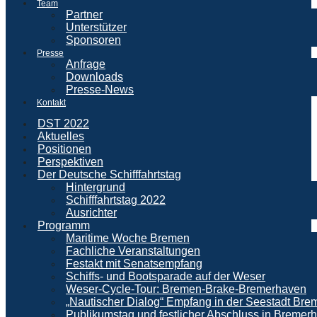
Team
Partner
Unterstützer
Sponsoren
Presse
Anfrage
Downloads
Presse-News
Kontakt
DST 2022
Aktuelles
Positionen
Perspektiven
Der Deutsche Schifffahrtstag
Hintergrund
Schifffahrtstag 2022
Ausrichter
Programm
Maritime Woche Bremen
Fachliche Veranstaltungen
Festakt mit Senatsempfang
Schiffs- und Bootsparade auf der Weser
Weser-Cycle-Tour: Bremen-Brake-Bremerhaven
„Nautischer Dialog“ Empfang in der Seestadt Br
Publikumstag und festlicher Abschluss in Bremer