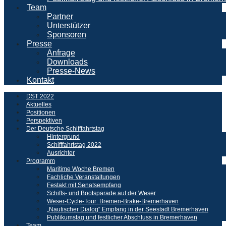
Team
Partner
Unterstützer
Sponsoren
Presse
Anfrage
Downloads
Presse-News
Kontakt
DST 2022
Aktuelles
Positionen
Perspektiven
Der Deutsche Schifffahrtstag
Hintergrund
Schifffahrtstag 2022
Ausrichter
Programm
Maritime Woche Bremen
Fachliche Veranstaltungen
Festakt mit Senatsempfang
Schiffs- und Bootsparade auf der Weser
Weser-Cycle-Tour: Bremen-Brake-Bremerhaven
„Nautischer Dialog“ Empfang in der Seestadt Bremerhaven
Publikumstag und festlicher Abschluss in Bremerhaven
Team