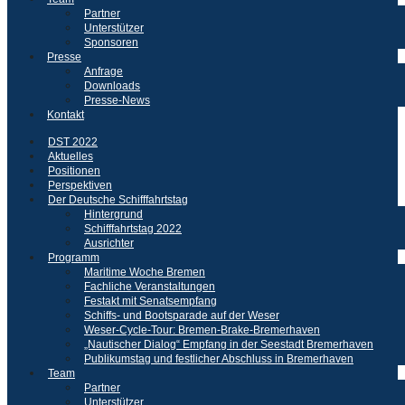
Partner
Unterstützer
Sponsoren
Presse
Anfrage
Downloads
Presse-News
Kontakt
DST 2022
Aktuelles
Positionen
Perspektiven
Der Deutsche Schifffahrtstag
Hintergrund
Schifffahrtstag 2022
Ausrichter
Programm
Maritime Woche Bremen
Fachliche Veranstaltungen
Festakt mit Senatsempfang
Schiffs- und Bootsparade auf der Weser
Weser-Cycle-Tour: Bremen-Brake-Bremerhaven
„Nautischer Dialog“ Empfang in der Seestadt Bremerhaven
Publikumstag und festlicher Abschluss in Bremerhaven
Team
Partner
Unterstützer