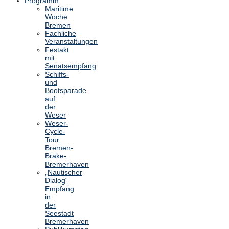
Programm
Maritime
Woche
Bremen
Fachliche
Veranstaltungen
Festakt
mit
Senatsempfang
Schiffs-
und
Bootsparade
auf
der
Weser
Weser-
Cycle-
Tour:
Bremen-
Brake-
Bremerhaven
„Nautischer
Dialog“
Empfang
in
der
Seestadt
Bremerhaven