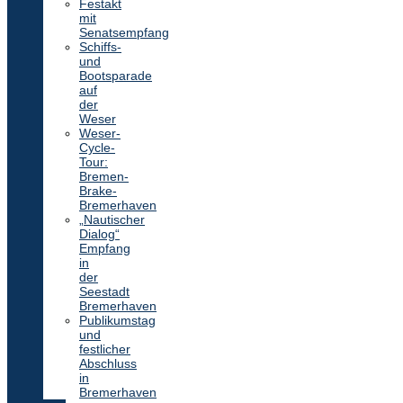
Festakt
mit
Senatsempfang
Schiffs-
und
Bootsparade
auf
der
Weser
Weser-
Cycle-
Tour:
Bremen-
Brake-
Bremerhaven
„Nautischer
Dialog“
Empfang
in
der
Seestadt
Bremerhaven
Publikumstag
und
festlicher
Abschluss
in
Bremerhaven