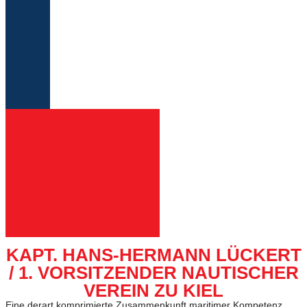
KAPT. HANS-HERMANN LÜCKERT
/ 1. VORSITZENDER NAUTISCHER
VEREIN ZU KIEL
Eine derart komprimierte Zusammenkunft maritimer Kompetenz