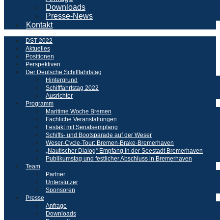
Downloads
Presse-News
Kontakt
DST 2022
Aktuelles
Positionen
Perspektiven
Der Deutsche Schifffahrtstag
Hintergrund
Schifffahrtstag 2022
Ausrichter
Programm
Maritime Woche Bremen
Fachliche Veranstaltungen
Festakt mit Senatsempfang
Schiffs- und Bootsparade auf der Weser
Weser-Cycle-Tour: Bremen-Brake-Bremerhaven
„Nautischer Dialog“ Empfang in der Seestadt Bremerhaven
Publikumstag und festlicher Abschluss in Bremerhaven
Team
Partner
Unterstützer
Sponsoren
Presse
Anfrage
Downloads