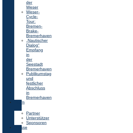
der
Weser
Weser-
Cycle-
Tour:
Bremen-
Brake-
Bremerhaven
„Nautischer
Dialog“
Empfang
in
der
Seestadt
Bremerhaven
Publikumstag
und
festlicher
Abschluss
in
Bremerhaven
Team
Partner
Unterstützer
Sponsoren
Presse