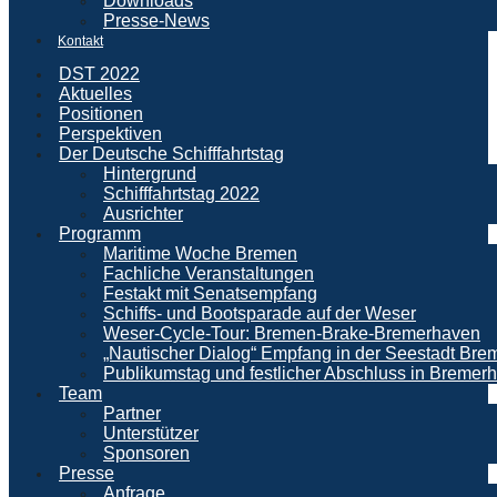
Downloads
Presse-News
Kontakt
DST 2022
Aktuelles
Positionen
Perspektiven
Der Deutsche Schifffahrtstag
Hintergrund
Schifffahrtstag 2022
Ausrichter
Programm
Maritime Woche Bremen
Fachliche Veranstaltungen
Festakt mit Senatsempfang
Schiffs- und Bootsparade auf der Weser
Weser-Cycle-Tour: Bremen-Brake-Bremerhaven
„Nautischer Dialog“ Empfang in der Seestadt Br
Publikumstag und festlicher Abschluss in Bremer
Team
Partner
Unterstützer
Sponsoren
Presse
Anfrage