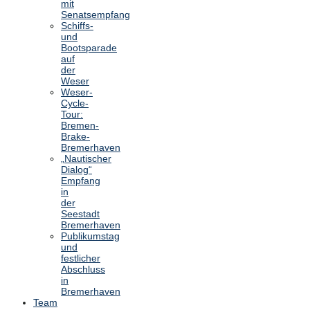
mit
Senatsempfang
Schiffs-
und
Bootsparade
auf
der
Weser
Weser-
Cycle-
Tour:
Bremen-
Brake-
Bremerhaven
„Nautischer
Dialog“
Empfang
in
der
Seestadt
Bremerhaven
Publikumstag
und
festlicher
Abschluss
in
Bremerhaven
Team