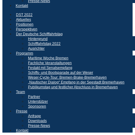
Presse-News
Kontakt
DST 2022
Aktuelles
Positionen
Perspektiven
Der Deutsche Schifffahrtstag
Hintergrund
Schifffahrtstag 2022
Ausrichter
Programm
Maritime Woche Bremen
Fachliche Veranstaltungen
Festakt mit Senatsempfang
Schiffs- und Bootsparade auf der Weser
Weser-Cycle-Tour: Bremen-Brake-Bremerhaven
„Nautischer Dialog“ Empfang in der Seestadt Bremerhaven
Publikumstag und festlicher Abschluss in Bremerhaven
Team
Partner
Unterstützer
Sponsoren
Presse
Anfrage
Downloads
Presse-News
Kontakt