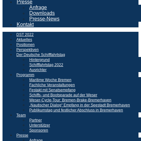
Presse
Anfrage
Downloads
Presse-News
Kontakt
DST 2022
Aktuelles
Positionen
Perspektiven
Der Deutsche Schifffahrtstag
Hintergrund
Schifffahrtstag 2022
Ausrichter
Programm
Maritime Woche Bremen
Fachliche Veranstaltungen
Festakt mit Senatsempfang
Schiffs- und Bootsparade auf der Weser
Weser-Cycle-Tour: Bremen-Brake-Bremerhaven
„Nautischer Dialog“ Empfang in der Seestadt Bremerhaven
Publikumstag und festlicher Abschluss in Bremerhaven
Team
Partner
Unterstützer
Sponsoren
Presse
Anfrage