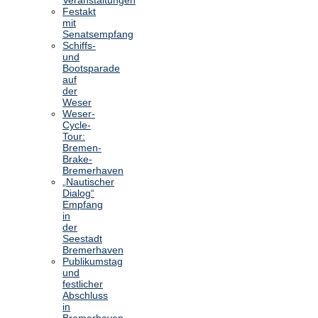
Festakt
mit
Senatsempfang
Schiffs-
und
Bootsparade
auf
der
Weser
Weser-
Cycle-
Tour:
Bremen-
Brake-
Bremerhaven
„Nautischer
Dialog“
Empfang
in
der
Seestadt
Bremerhaven
Publikumstag
und
festlicher
Abschluss
in
Bremerhaven