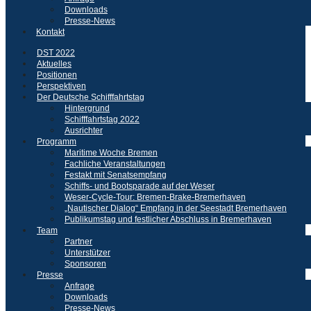
Downloads
Presse-News
Kontakt
DST 2022
Aktuelles
Positionen
Perspektiven
Der Deutsche Schifffahrtstag
Hintergrund
Schifffahrtstag 2022
Ausrichter
Programm
Maritime Woche Bremen
Fachliche Veranstaltungen
Festakt mit Senatsempfang
Schiffs- und Bootsparade auf der Weser
Weser-Cycle-Tour: Bremen-Brake-Bremerhaven
„Nautischer Dialog“ Empfang in der Seestadt Bremerhaven
Publikumstag und festlicher Abschluss in Bremerhaven
Team
Partner
Unterstützer
Sponsoren
Presse
Anfrage
Downloads
Presse-News