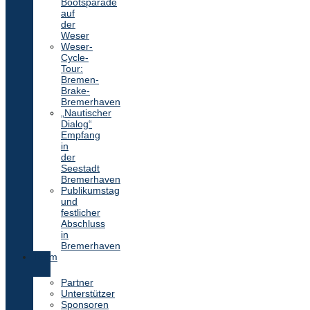
Bootsparade
auf
der
Weser
Weser-
Cycle-
Tour:
Bremen-
Brake-
Bremerhaven
„Nautischer
Dialog“
Empfang
in
der
Seestadt
Bremerhaven
Publikumstag
und
festlicher
Abschluss
in
Bremerhaven
Team
Partner
Unterstützer
Sponsoren