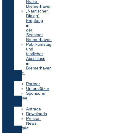
Brake-
Bremerhaven
„Nautischer
Dialog“
Empfang
in
der
Seestadt
Bremerhaven
Publikumstag
und
festlicher
Abschluss
in
Bremerhaven
Team
Partner
Unterstützer
Sponsoren
Presse
Anfrage
Downloads
Presse-
News
Kontakt