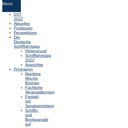
Menü
DST
2022
Aktuelles
Positionen
Perspektiven
Der
Deutsche
Schifffahrtstag
Hintergrund
Schifffahrtstag
2022
Ausrichter
Programm
Maritime
Woche
Bremen
Fachliche
Veranstaltungen
Festakt
mit
Senatsempfang
Schiffs-
und
Bootsparade
auf