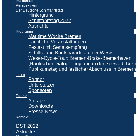
Positionen
Perspektiven
Der Deutsche Schifffahrtstag
Hintergrund
Schifffahrtstag 2022
Ausrichter
Programm
Maritime Woche Bremen
Fachliche Veranstaltungen
Festakt mit Senatsempfang
Schiffs- und Bootsparade auf der Weser
Weser-Cycle-Tour: Bremen-Brake-Bremerhaven
„Nautischer Dialog“ Empfang in der Seestadt Br
Publikumstag und festlicher Abschluss in Bremer
Team
Partner
Unterstützer
Sponsoren
Presse
Anfrage
Downloads
Presse-News
Kontakt
DST 2022
Aktuelles