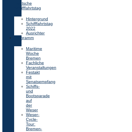
Deutsche
Schifffahrtstag
Hintergrund
Schifffahrtstag
2022
Ausrichter
Programm
Maritime
Woche
Bremen
Fachliche
Veranstaltungen
Festakt
mit
Senatsempfang
Schiffs-
und
Bootsparade
auf
der
Weser
Weser-
Cycle-
Tour:
Bremen-