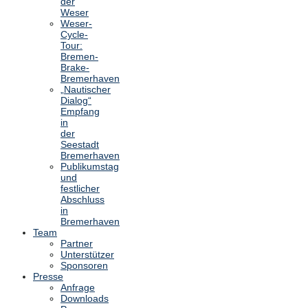
der
Weser
Weser-
Cycle-
Tour:
Bremen-
Brake-
Bremerhaven
„Nautischer
Dialog“
Empfang
in
der
Seestadt
Bremerhaven
Publikumstag
und
festlicher
Abschluss
in
Bremerhaven
Team
Partner
Unterstützer
Sponsoren
Presse
Anfrage
Downloads