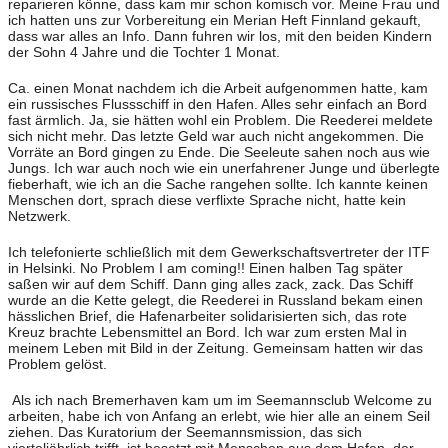
reparieren könne, dass kam mir schon komisch vor. Meine Frau und
ich hatten uns zur Vorbereitung ein Merian Heft Finnland gekauft,
dass war alles an Info. Dann fuhren wir los, mit den beiden Kindern
der Sohn 4 Jahre und die Tochter 1 Monat.
Ca. einen Monat nachdem ich die Arbeit aufgenommen hatte, kam
ein russisches Flussschiff in den Hafen. Alles sehr einfach an Bord
fast ärmlich. Ja, sie hätten wohl ein Problem. Die Reederei meldete
sich nicht mehr. Das letzte Geld war auch nicht angekommen. Die
Vorräte an Bord gingen zu Ende. Die Seeleute sahen noch aus wie
Jungs. Ich war auch noch wie ein unerfahrener Junge und überlegte
fieberhaft, wie ich an die Sache rangehen sollte. Ich kannte keinen
Menschen dort, sprach diese verflixte Sprache nicht, hatte kein
Netzwerk.
Ich telefonierte schließlich mit dem Gewerkschaftsvertreter der ITF
in Helsinki. No Problem I am coming!! Einen halben Tag später
saßen wir auf dem Schiff. Dann ging alles zack, zack. Das Schiff
wurde an die Kette gelegt, die Reederei in Russland bekam einen
hässlichen Brief, die Hafenarbeiter solidarisierten sich, das rote
Kreuz brachte Lebensmittel an Bord. Ich war zum ersten Mal in
meinem Leben mit Bild in der Zeitung. Gemeinsam hatten wir das
Problem gelöst.
Als ich nach Bremerhaven kam um im Seemannsclub Welcome zu
arbeiten, habe ich von Anfang an erlebt, wie hier alle an einem Seil
ziehen. Das Kuratorium der Seemannsmission, das sich
vierteljährlich trifft, ist besetzt mit Menschen aus dem Hafen, der