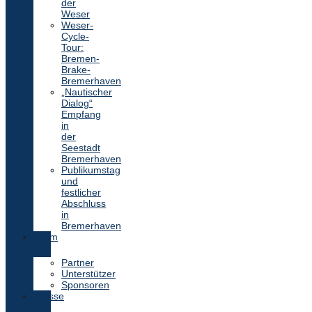
der
Weser
Weser-
Cycle-
Tour:
Bremen-
Brake-
Bremerhaven
„Nautischer
Dialog“
Empfang
in
der
Seestadt
Bremerhaven
Publikumstag
und
festlicher
Abschluss
in
Bremerhaven
Team
Partner
Unterstützer
Sponsoren
Presse