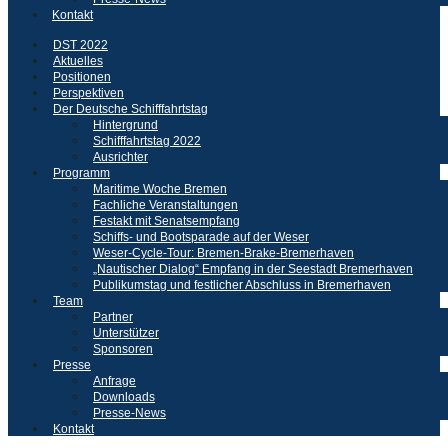
Kontakt
DST 2022
Aktuelles
Positionen
Perspektiven
Der Deutsche Schifffahrtstag
Hintergrund
Schifffahrtstag 2022
Ausrichter
Programm
Maritime Woche Bremen
Fachliche Veranstaltungen
Festakt mit Senatsempfang
Schiffs- und Bootsparade auf der Weser
Weser-Cycle-Tour: Bremen-Brake-Bremerhaven
„Nautischer Dialog“ Empfang in der Seestadt Bremerhaven
Publikumstag und festlicher Abschluss in Bremerhaven
Team
Partner
Unterstützer
Sponsoren
Presse
Anfrage
Downloads
Presse-News
Kontakt