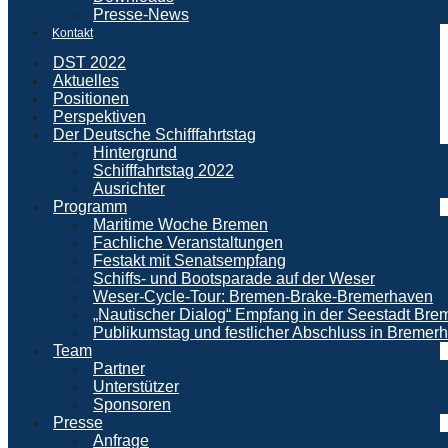
Presse-News
Kontakt
DST 2022
Aktuelles
Positionen
Perspektiven
Der Deutsche Schifffahrtstag
Hintergrund
Schifffahrtstag 2022
Ausrichter
Programm
Maritime Woche Bremen
Fachliche Veranstaltungen
Festakt mit Senatsempfang
Schiffs- und Bootsparade auf der Weser
Weser-Cycle-Tour: Bremen-Brake-Bremerhaven
„Nautischer Dialog“ Empfang in der Seestadt Br
Publikumstag und festlicher Abschluss in Bremer
Team
Partner
Unterstützer
Sponsoren
Presse
Anfrage