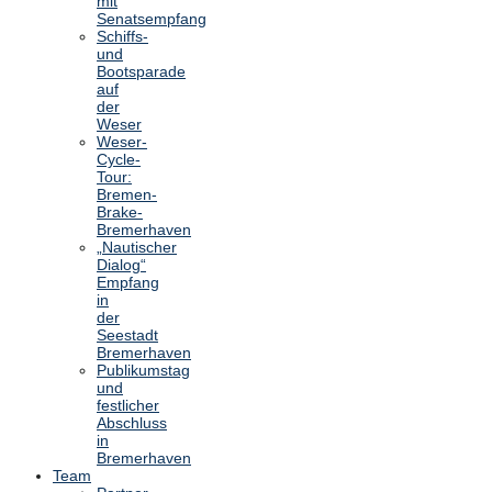
mit
Senatsempfang
Schiffs-
und
Bootsparade
auf
der
Weser
Weser-
Cycle-
Tour:
Bremen-
Brake-
Bremerhaven
„Nautischer
Dialog“
Empfang
in
der
Seestadt
Bremerhaven
Publikumstag
und
festlicher
Abschluss
in
Bremerhaven
Team