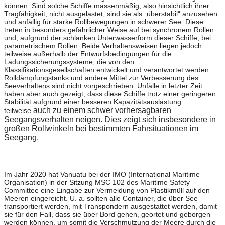
können. Sind solche Schiffe massenmäßig, also hinsichtlich ihrer
Tragfähigkeit, nicht ausgelastet, sind sie als „überstabil“ anzusehen
und anfällig für starke Rollbewegungen in schwerer See. Diese
treten in besonders gefährlicher Weise auf bei synchronem Rollen
und, aufgrund der schlanken Unterwasserform dieser Schiffe, bei
parametrischem Rollen. Beide Verhaltensweisen liegen jedoch
teilweise außerhalb der Entwurfsbedingungen für die
Ladungssicherungssysteme, die von den
Klassifikationsgesellschaften entwickelt und verantwortet werden.
Rolldämpfungstanks und andere Mittel zur Verbesserung des
Seeverhaltens sind nicht vorgeschrieben. Unfälle in letzter Zeit
haben aber auch gezeigt, dass diese Schiffe trotz einer geringeren
Stabilität aufgrund einer besseren Kapazitätsauslastung
auch zu einem schwer vorhersagbaren
teilweise
Seegangsverhalten neigen. Dies zeigt sich insbesondere in
großen Rollwinkeln bei bestimmten Fahrsituationen im
Seegang.
Im Jahr 2020 hat Vanuatu bei der IMO (International Maritime
Organisation) in der Sitzung MSC 102 des Maritime Safety
Committee eine Eingabe zur Vermeidung von Plastikmüll auf den
Meeren eingereicht. U. a. sollten alle Container, die über See
transportiert werden, mit Transpondern ausgestattet werden, damit
sie für den Fall, dass sie über Bord gehen, geortet und geborgen
werden können, um somit die Verschmutzung der Meere durch die