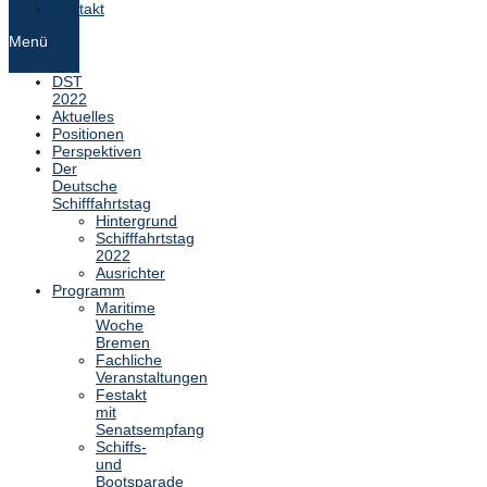
Kontakt
Menü
DST
2022
Aktuelles
Positionen
Perspektiven
Der
Deutsche
Schifffahrtstag
Hintergrund
Schifffahrtstag
2022
Ausrichter
Programm
Maritime
Woche
Bremen
Fachliche
Veranstaltungen
Festakt
mit
Senatsempfang
Schiffs-
und
Bootsparade