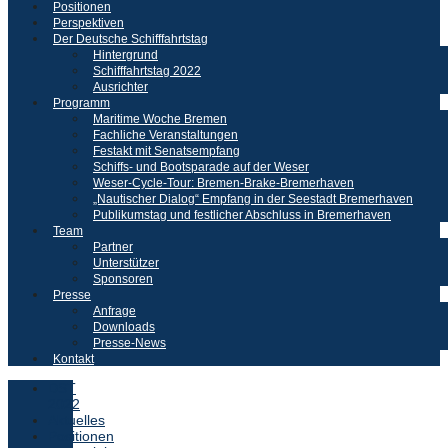
Positionen
Perspektiven
Der Deutsche Schifffahrtstag
Hintergrund
Schifffahrtstag 2022
Ausrichter
Programm
Maritime Woche Bremen
Fachliche Veranstaltungen
Festakt mit Senatsempfang
Schiffs- und Bootsparade auf der Weser
Weser-Cycle-Tour: Bremen-Brake-Bremerhaven
„Nautischer Dialog“ Empfang in der Seestadt Bremerhaven
Publikumstag und festlicher Abschluss in Bremerhaven
Team
Partner
Unterstützer
Sponsoren
Presse
Anfrage
Downloads
Presse-News
Kontakt
DST
2022
Aktuelles
Positionen