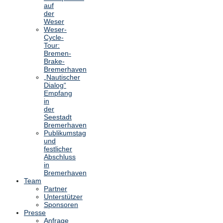
auf
der
Weser
Weser-
Cycle-
Tour:
Bremen-
Brake-
Bremerhaven
„Nautischer
Dialog“
Empfang
in
der
Seestadt
Bremerhaven
Publikumstag
und
festlicher
Abschluss
in
Bremerhaven
Team
Partner
Unterstützer
Sponsoren
Presse
Anfrage