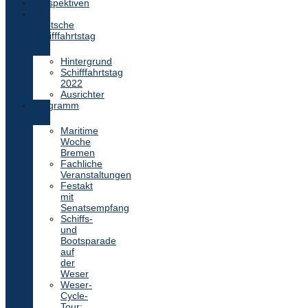
Perspektiven
Der
Deutsche
Schifffahrtstag
Hintergrund
Schifffahrtstag
2022
Ausrichter
Programm
Maritime
Woche
Bremen
Fachliche
Veranstaltungen
Festakt
mit
Senatsempfang
Schiffs-
und
Bootsparade
auf
der
Weser
Weser-
Cycle-
Tour: