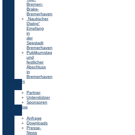
Bremen-
Brake-
Bremerhaven
„Nautischer
Dialog“
Empfang
in
der
Seestadt
Bremerhaven
Publikumstag
und
festlicher
Abschluss
in
Bremerhaven
Team
Partner
Unterstützer
Sponsoren
Presse
Anfrage
Downloads
Presse-
News