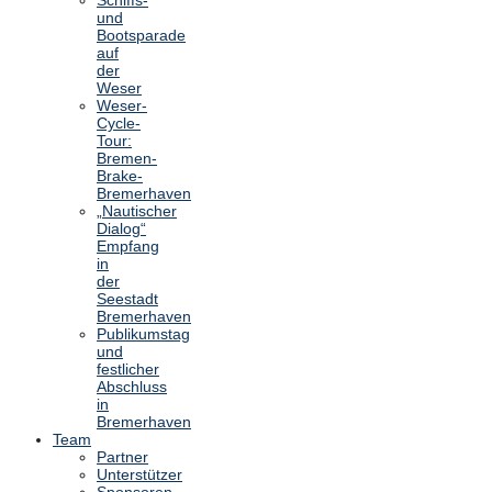
und
Bootsparade
auf
der
Weser
Weser-
Cycle-
Tour:
Bremen-
Brake-
Bremerhaven
„Nautischer
Dialog“
Empfang
in
der
Seestadt
Bremerhaven
Publikumstag
und
festlicher
Abschluss
in
Bremerhaven
Team
Partner
Unterstützer
Sponsoren