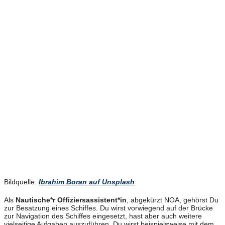
Bildquelle:
Ibrahim Boran auf Unsplash
Als
Nautische*r Offiziersassistent*in
, abgekürzt NOA, gehörst Du
zur Besatzung eines Schiffes. Du wirst vorwiegend auf der Brücke
zur Navigation des Schiffes eingesetzt, hast aber auch weitere
vielseitige Aufgaben auszuführen. Du wirst beispielsweise mit dem