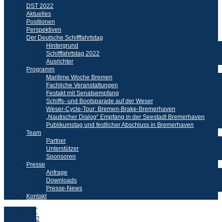
DST 2022
Aktuelles
Positionen
Perspektiven
Der Deutsche Schifffahrtstag
Hintergrund
Schifffahrtstag 2022
Ausrichter
Programm
Maritime Woche Bremen
Fachliche Veranstaltungen
Festakt mit Senatsempfang
Schiffs- und Bootsparade auf der Weser
Weser-Cycle-Tour: Bremen-Brake-Bremerhaven
„Nautischer Dialog“ Empfang in der Seestadt Bremerhaven
Publikumstag und festlicher Abschluss in Bremerhaven
Team
Partner
Unterstützer
Sponsoren
Presse
Anfrage
Downloads
Presse-News
Kontakt
DST
2022