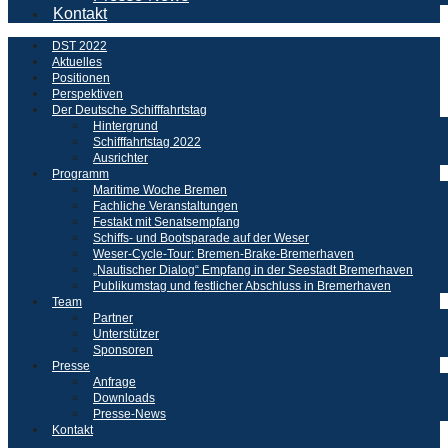
Kontakt
DST 2022
Aktuelles
Positionen
Perspektiven
Der Deutsche Schifffahrtstag
Hintergrund
Schifffahrtstag 2022
Ausrichter
Programm
Maritime Woche Bremen
Fachliche Veranstaltungen
Festakt mit Senatsempfang
Schiffs- und Bootsparade auf der Weser
Weser-Cycle-Tour: Bremen-Brake-Bremerhaven
„Nautischer Dialog“ Empfang in der Seestadt Bremerhaven
Publikumstag und festlicher Abschluss in Bremerhaven
Team
Partner
Unterstützer
Sponsoren
Presse
Anfrage
Downloads
Presse-News
Kontakt