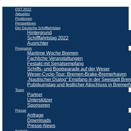
DST 2022
Aktuelles
Positionen
Perspektiven
Der Deutsche Schifffahrtstag
Hintergrund
Schifffahrtstag 2022
Ausrichter
Programm
Maritime Woche Bremen
Fachliche Veranstaltungen
Festakt mit Senatsempfang
Schiffs- und Bootsparade auf der Weser
Weser-Cycle-Tour: Bremen-Brake-Bremerhaven
„Nautischer Dialog“ Empfang in der Seestadt Br
Publikumstag und festlicher Abschluss in Bremer
Team
Partner
Unterstützer
Sponsoren
Presse
Anfrage
Downloads
Presse-News
Kontakt