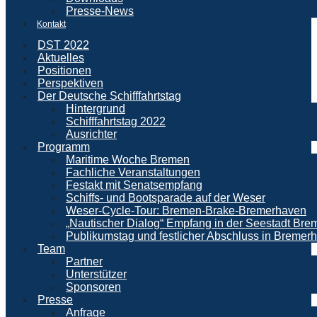
Presse-News
Kontakt
DST 2022
Aktuelles
Positionen
Perspektiven
Der Deutsche Schifffahrtstag
Hintergrund
Schifffahrtstag 2022
Ausrichter
Programm
Maritime Woche Bremen
Fachliche Veranstaltungen
Festakt mit Senatsempfang
Schiffs- und Bootsparade auf der Weser
Weser-Cycle-Tour: Bremen-Brake-Bremerhaven
„Nautischer Dialog“ Empfang in der Seestadt Br
Publikumstag und festlicher Abschluss in Bremer
Team
Partner
Unterstützer
Sponsoren
Presse
Anfrage