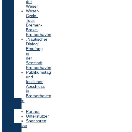
der
Weser
Weser-
Cycle-
Tour:
Bremen-
Brake-
Bremerhaven
„Nautischer
Dialog“
Empfang
in
der
Seestadt
Bremerhaven
Publikumstag
und
festlicher
Abschluss
in
Bremerhaven
Team
Partner
Unterstützer
Sponsoren
Presse