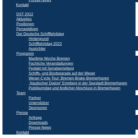
Kontakt
DST 2022
Aktuelles
Positionen
Perspektiven
Der Deutsche Schifffahrtstag
Hintergrund
Schifffahrtstag 2022
Ausrichter
Programm
Maritime Woche Bremen
Fachliche Veranstaltungen
Festakt mit Senatsempfang
Schiffs- und Bootsparade auf der Weser
Weser-Cycle-Tour: Bremen-Brake-Bremerhaven
„Nautischer Dialog“ Empfang in der Seestadt Bremerhaven
Publikumstag und festlicher Abschluss in Bremerhaven
Team
Partner
Unterstützer
Sponsoren
Presse
Anfrage
Downloads
Presse-News
Kontakt