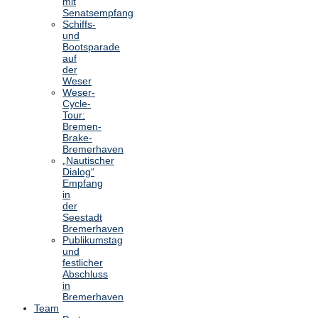
mit
Senatsempfang
Schiffs-
und
Bootsparade
auf
der
Weser
Weser-
Cycle-
Tour:
Bremen-
Brake-
Bremerhaven
„Nautischer
Dialog“
Empfang
in
der
Seestadt
Bremerhaven
Publikumstag
und
festlicher
Abschluss
in
Bremerhaven
Team