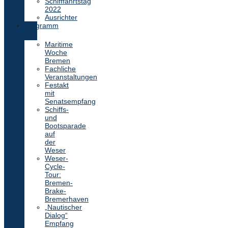
Schifffahrtstag
2022
Ausrichter
Programm
Maritime
Woche
Bremen
Fachliche
Veranstaltungen
Festakt
mit
Senatsempfang
Schiffs-
und
Bootsparade
auf
der
Weser
Weser-
Cycle-
Tour:
Bremen-
Brake-
Bremerhaven
„Nautischer
Dialog“
Empfang