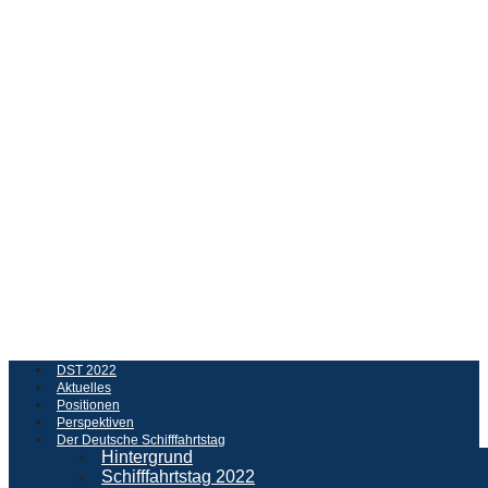
DST 2022
Aktuelles
Positionen
Perspektiven
Der Deutsche Schifffahrtstag
Hintergrund
Schifffahrtstag 2022