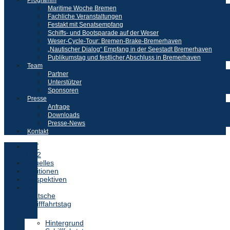
Programm
Maritime Woche Bremen
Fachliche Veranstaltungen
Festakt mit Senatsempfang
Schiffs- und Bootsparade auf der Weser
Weser-Cycle-Tour: Bremen-Brake-Bremerhaven
„Nautischer Dialog“ Empfang in der Seestadt Bremerhaven
Publikumstag und festlicher Abschluss in Bremerhaven
Team
Partner
Unterstützer
Sponsoren
Presse
Anfrage
Downloads
Presse-News
Kontakt
DST
2022
Aktuelles
Positionen
Perspektiven
Der
Deutsche
Schifffahrtstag
Hintergrund