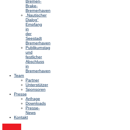
Bremen-
Brake-
Bremerhaven
„Nautischer
Dialog“
Empfang
in
der
Seestadt
Bremerhaven
Publikumstag
und
festlicher
Abschluss
in
Bremerhaven
Team
Partner
Unterstützer
Sponsoren
Presse
Anfrage
Downloads
Presse-
News
Kontakt