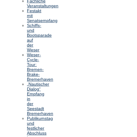
Fachliche
Veranstaltungen
Festakt
mit
Senatsempfang
Schiffs-
und
Bootsparade
auf
der
Weser
Weser-
Cycle-
Tour:
Bremen-
Brake-
Bremerhaven
„Nautischer
Dialog“
Empfang
in
der
Seestadt
Bremerhaven
Publikumstag
und
festlicher
Abschluss