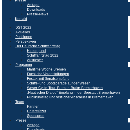
Presse
Anfrage
Downloads
Presse-News
Kontakt
DST 2022
Aktuelles
Positionen
Perspektiven
Der Deutsche Schifffahrtstag
Hintergrund
Schifffahrtstag 2022
Ausrichter
Programm
Maritime Woche Bremen
Fachliche Veranstaltungen
Festakt mit Senatsempfang
Schiffs- und Bootsparade auf der Weser
Weser-Cycle-Tour: Bremen-Brake-Bremerhaven
„Nautischer Dialog“ Empfang in der Seestadt Bremerhaven
Publikumstag und festlicher Abschluss in Bremerhaven
Team
Partner
Unterstützer
Sponsoren
Presse
Anfrage
Downloads