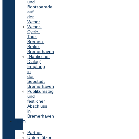
und
Bootsparade
auf
der
Weser
Weser-
Cycle-
Tour:
Bremen-
Brake-
Bremerhaven
„Nautischer
Dialog“
Empfang
in
der
Seestadt
Bremerhaven
Publikumstag
und
festlicher
Abschluss
in
Bremerhaven
Team
Partner
Unterstützer