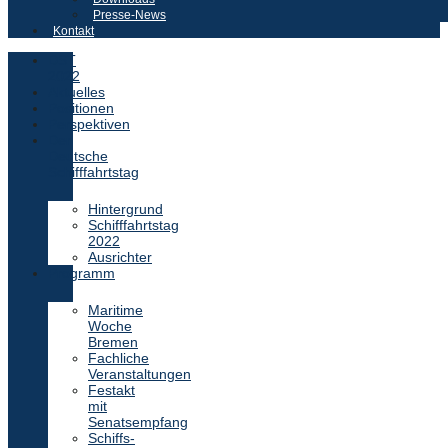
Presse-News
Kontakt
DST
2022
Aktuelles
Positionen
Perspektiven
Der
Deutsche
Schifffahrtstag
Hintergrund
Schifffahrtstag
2022
Ausrichter
Programm
Maritime
Woche
Bremen
Fachliche
Veranstaltungen
Festakt
mit
Senatsempfang
Schiffs-