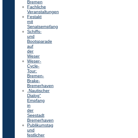
Bremen
Fachliche
Veranstaltungen
Festakt
mit
Senatsempfang
Schiffs-
und
Bootsparade
auf
der
Weser
Weser-
Cycle-
Tour:
Bremen-
Brake-
Bremerhaven
„Nautischer
Dialog“
Empfang
in
der
Seestadt
Bremerhaven
Publikumstag
und
festlicher