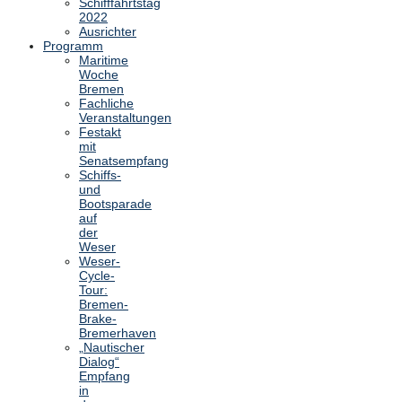
Schifffahrtstag
2022
Ausrichter
Programm
Maritime
Woche
Bremen
Fachliche
Veranstaltungen
Festakt
mit
Senatsempfang
Schiffs-
und
Bootsparade
auf
der
Weser
Weser-
Cycle-
Tour:
Bremen-
Brake-
Bremerhaven
„Nautischer
Dialog“
Empfang
in