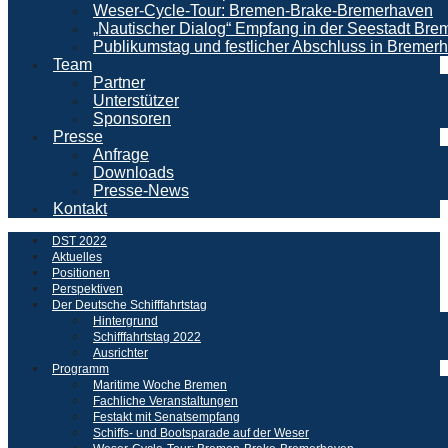
Weser-Cycle-Tour: Bremen-Brake-Bremerhaven
„Nautischer Dialog“ Empfang in der Seestadt Br
Publikumstag und festlicher Abschluss in Bremer
Team
Partner
Unterstützer
Sponsoren
Presse
Anfrage
Downloads
Presse-News
Kontakt
DST 2022
Aktuelles
Positionen
Perspektiven
Der Deutsche Schifffahrtstag
Hintergrund
Schifffahrtstag 2022
Ausrichter
Programm
Maritime Woche Bremen
Fachliche Veranstaltungen
Festakt mit Senatsempfang
Schiffs- und Bootsparade auf der Weser