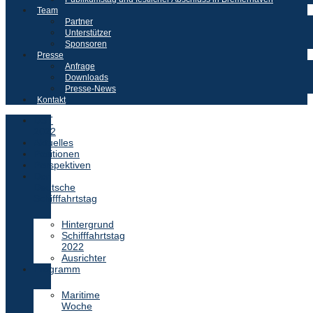
Team
Partner
Unterstützer
Sponsoren
Presse
Anfrage
Downloads
Presse-News
Kontakt
DST
2022
Aktuelles
Positionen
Perspektiven
Der
Deutsche
Schifffahrtstag
Hintergrund
Schifffahrtstag
2022
Ausrichter
Programm
Maritime
Woche