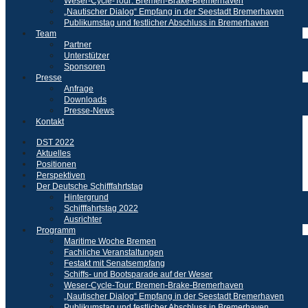
Weser-Cycle-Tour: Bremen-Brake-Bremerhaven
„Nautischer Dialog“ Empfang in der Seestadt Bremerhaven
Publikumstag und festlicher Abschluss in Bremerhaven
Team
Partner
Unterstützer
Sponsoren
Presse
Anfrage
Downloads
Presse-News
Kontakt
DST 2022
Aktuelles
Positionen
Perspektiven
Der Deutsche Schifffahrtstag
Hintergrund
Schifffahrtstag 2022
Ausrichter
Programm
Maritime Woche Bremen
Fachliche Veranstaltungen
Festakt mit Senatsempfang
Schiffs- und Bootsparade auf der Weser
Weser-Cycle-Tour: Bremen-Brake-Bremerhaven
„Nautischer Dialog“ Empfang in der Seestadt Bremerhaven
Publikumstag und festlicher Abschluss in Bremerhaven