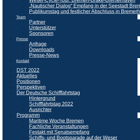
Weser-Cycle-Tour: Bremen-Brake-Bremerhaven
„Nautischer Dialog“ Empfang in der Seestadt Br
Publikumstag und festlicher Abschluss in Bremer
Team
Partner
Unterstützer
Sponsoren
Presse
Anfrage
Downloads
Presse-News
Kontakt
DST 2022
Aktuelles
Positionen
Perspektiven
Der Deutsche Schifffahrtstag
Hintergrund
Schifffahrtstag 2022
Ausrichter
Programm
Maritime Woche Bremen
Fachliche Veranstaltungen
Festakt mit Senatsempfang
Schiffs- und Bootsparade auf der Weser