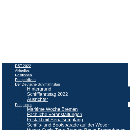
DST 2022
Aktuelles
Positionen
Perspektiven
Der Deutsche Schifffahrtstag
Hintergrund
Schifffahrtstag 2022
Ausrichter
Programm
Maritime Woche Bremen
Fachliche Veranstaltungen
Festakt mit Senatsempfang
Schiffs- und Bootsparade auf der Weser