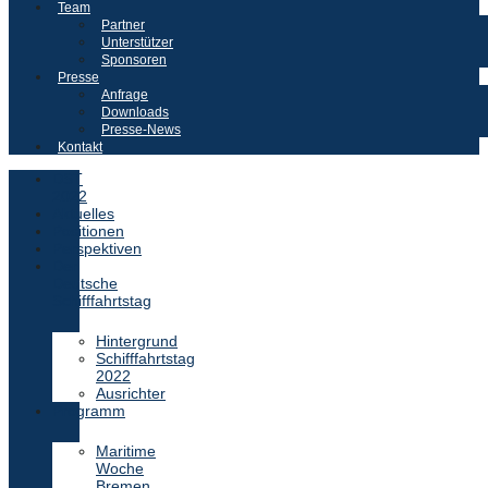
Team
Partner
Unterstützer
Sponsoren
Presse
Anfrage
Downloads
Presse-News
Kontakt
DST
2022
Aktuelles
Positionen
Perspektiven
Der
Deutsche
Schifffahrtstag
Hintergrund
Schifffahrtstag
2022
Ausrichter
Programm
Maritime
Woche
Bremen