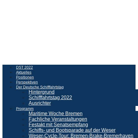
DST 2022
Aktuelles
Positionen
Perspektiven
Der Deutsche Schifffahrtstag
Hintergrund
Schifffahrtstag 2022
Ausrichter
Programm
Maritime Woche Bremen
Fachliche Veranstaltungen
Festakt mit Senatsempfang
Schiffs- und Bootsparade auf der Weser
Weser-Cycle-Tour: Bremen-Brake-Bremerhaven