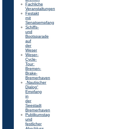
Fachliche
Veranstaltungen
Festakt
mit
Senatsempfang
Schiffs-
und
Bootsparade
auf
der
Weser
Weser-
Cycle-
Tour:
Bremen-
Brake-
Bremerhaven
„Nautischer
Dialog“
Empfang
in
der
Seestadt
Bremerhaven
Publikumstag
und
festlicher
Abschluss