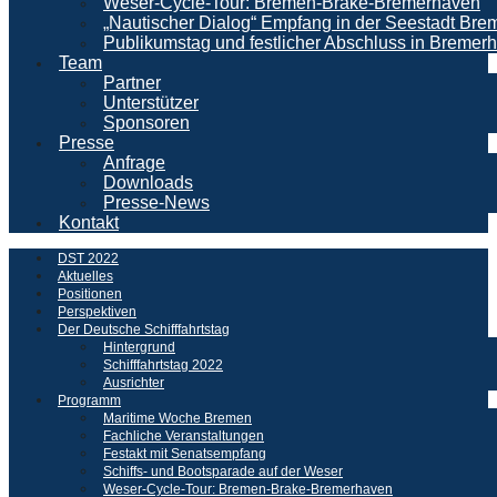
Weser-Cycle-Tour: Bremen-Brake-Bremerhaven
„Nautischer Dialog“ Empfang in der Seestadt Br
Publikumstag und festlicher Abschluss in Bremer
Team
Partner
Unterstützer
Sponsoren
Presse
Anfrage
Downloads
Presse-News
Kontakt
DST 2022
Aktuelles
Positionen
Perspektiven
Der Deutsche Schifffahrtstag
Hintergrund
Schifffahrtstag 2022
Ausrichter
Programm
Maritime Woche Bremen
Fachliche Veranstaltungen
Festakt mit Senatsempfang
Schiffs- und Bootsparade auf der Weser
Weser-Cycle-Tour: Bremen-Brake-Bremerhaven